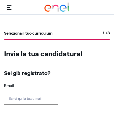
Menù
1
/3
Seleziona il tuo curriculum
Invia la tua candidatura!
Sei già registrato? ​
Login: user e password
Email