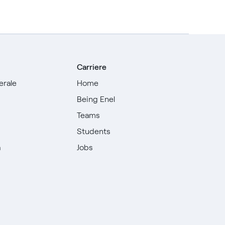
Carriere
erale
Home
Being Enel
Teams
i
Students
à
Jobs