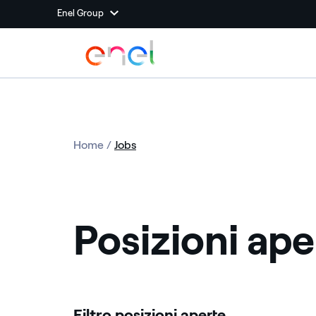
Enel Group
Home
/
Jobs
Posizioni aper
Filtro posizioni aperte ​