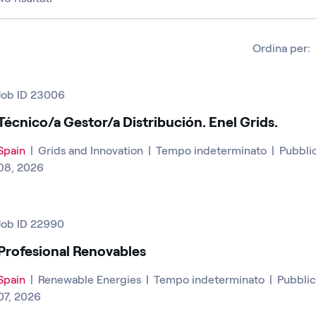
Ordina per:
Job ID 23006
Técnico/a Gestor/a Distribución. Enel Grids.
Spain
|
Grids and Innovation
|
Tempo indeterminato
|
Pubblic
08, 2026
Job ID 22990
Profesional Renovables
Spain
|
Renewable Energies
|
Tempo indeterminato
|
Pubblica
07, 2026