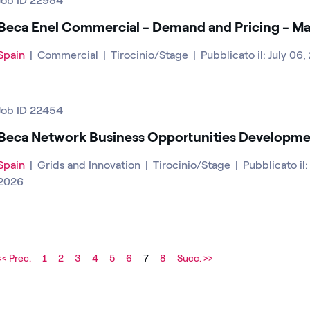
Job ID 22984
Beca Enel Commercial - Demand and Pricing - Ma
Spain
|
Commercial
|
Tirocinio/Stage
|
Pubblicato il: July 06
Job ID 22454
Beca Network Business Opportunities Developm
Spain
|
Grids and Innovation
|
Tirocinio/Stage
|
Pubblicato il:
2026
<< Prec.
1
2
3
4
5
6
7
8
Succ. >>