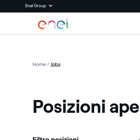
Enel Group
Home
/
Jobs
Posizioni ape
Filtro posizioni