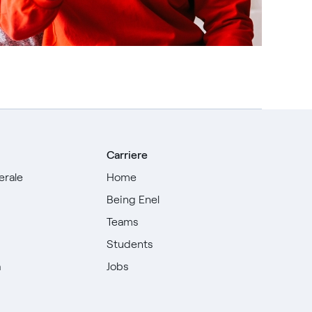
Carriere
erale
Home
Being Enel
Teams
i
Students
à
Jobs