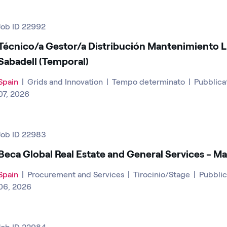
Job ID 22992
Técnico/a Gestor/a Distribución Mantenimiento L
Sabadell (Temporal)
Spain
|
Grids and Innovation
|
Tempo determinato
|
Pubblicat
07, 2026
Job ID 22983
Beca Global Real Estate and General Services - M
Spain
|
Procurement and Services
|
Tirocinio/Stage
|
Pubblica
06, 2026