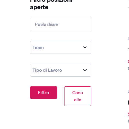
aperte ​
Cerca fra le posizioni aperte
Team
Tipo di Lavoro
Filtro
Canc
ella