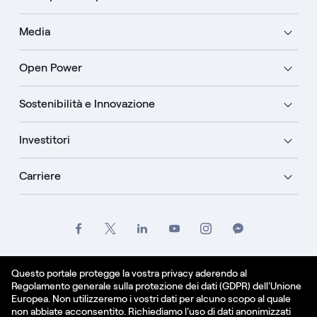
Media
Open Power
Sostenibilità e Innovazione
Investitori
Carriere
Crediti
Legale
Informativa sulla privacy
Questo portale protegge la vostra privacy aderendo al
Regolamento generale sulla protezione dei dati (GDPR) dell'Unione
Informativa sui cookie
Europea. Non utilizzeremo i vostri dati per alcuno scopo al quale
non abbiate acconsentito. Richiediamo l'uso di dati anonimizzati
Italiano