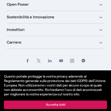
Open Power
Sostenibilità e Innovazione
Investitori
Carriere
Crediti
Legale
Informativa sulla privacy
Questo portale protegge la vostra privacy aderendo al
Regolamento generale sulla protezione dei dati (GDPR) dell'Unione
Informativa sui cookie
Europea. Non utilizzeremo i vostri dati per alcuno scopo al quale
non abbiate acconsentito. Richiediamo l'uso di dati anonimizzati
Italiano
per migliorare la vostra esperienza sul nostro sito.
© Enel Spa All Rights Reserved Enel Spa VAT code
Accetta tutti