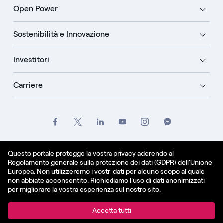
Open Power
Sostenibilità e Innovazione
Investitori
Carriere
Crediti
Legale
Informativa sulla privacy
Questo portale protegge la vostra privacy aderendo al
Regolamento generale sulla protezione dei dati (GDPR) dell'Unione
Informativa sui cookie
Europea. Non utilizzeremo i vostri dati per alcuno scopo al quale
non abbiate acconsentito. Richiediamo l'uso di dati anonimizzati
Italiano
per migliorare la vostra esperienza sul nostro sito.
© Enel Spa All Rights Reserved Enel Spa VAT code
Accetta tutti