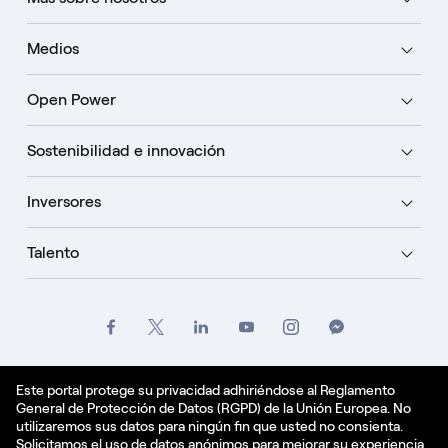
Medios
Open Power
Sostenibilidad e innovación
Inversores
Talento
Créditos
Oficio
Politique de confidentialité
Este portal protege su privacidad adhiriéndose al Reglamento
General de Protección de Datos (RGPD) de la Unión Europea. No
Política de cookies
utilizaremos sus datos para ningún fin que usted no consienta.
Solicitamos el uso de datos anónimos para mejorar su experiencia
Español - ES