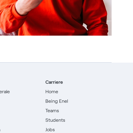
Carriere
erale
Home
Being Enel
Teams
i
Students
à
Jobs