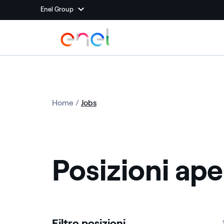
Enel Group
Home
/
Jobs
Posizioni ape
Filtro posizioni