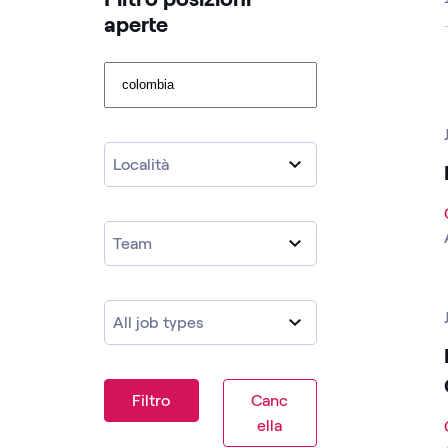
aperte ​
Cerca fra le posizioni aperte
Località
Team
All job types
Filtro
Canc
ella