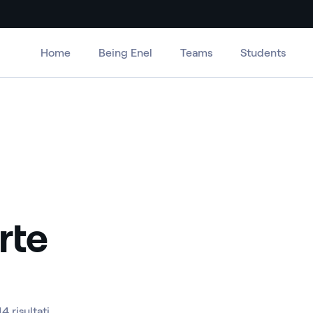
Home
Being Enel
Teams
Students
rte
14 risultati