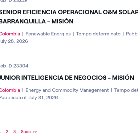
Job ID 23219
SENIOR EFICIENCIA OPERACIONAL O&M SOLAR
BARRANQUILLA - MISIÓN
Colombia
|
Renewable Energies
|
Tempo determinato
|
Pubbl
July 28, 2026
Job ID 23304
JUNIOR INTELIGENCIA DE NEGOCIOS - MISIÓN
Colombia
|
Energy and Commodity Management
|
Tempo de
Pubblicato il: July 31, 2026
1
2
3
Succ. >>