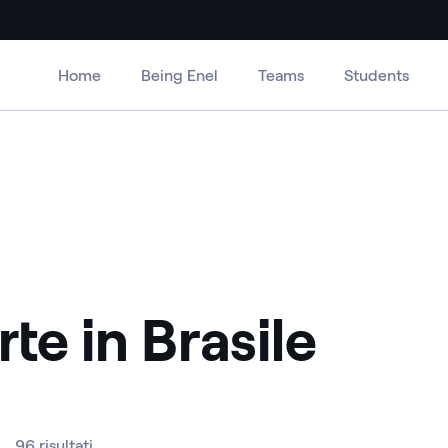
Home
Being Enel
Teams
Students
te in Brasile
96 risultati