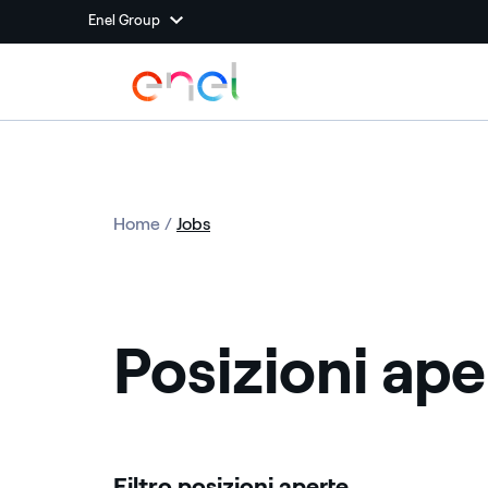
Enel Group
Home
/
Jobs
Posizioni aper
Filtro posizioni aperte ​