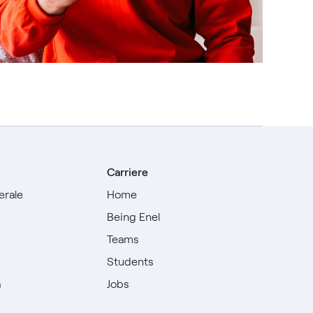
Carriere
erale
Home
Being Enel
Teams
i
Students
à
Jobs