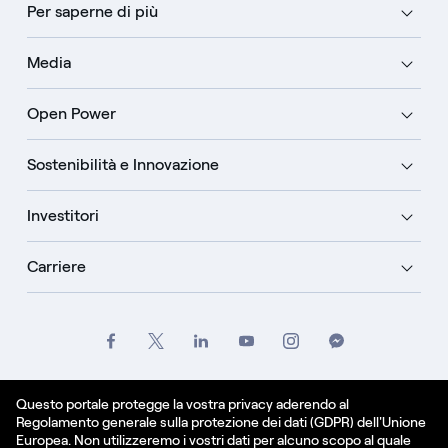
Per saperne di più
Media
Open Power
Sostenibilità e Innovazione
Investitori
Carriere
Crediti
Legale
Informativa sulla privacy
Questo portale protegge la vostra privacy aderendo al
Regolamento generale sulla protezione dei dati (GDPR) dell'Unione
Informativa sui cookie
Europea. Non utilizzeremo i vostri dati per alcuno scopo al quale