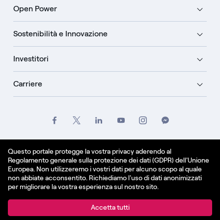
Open Power
Sostenibilità e Innovazione
Investitori
Carriere
Crediti
Legale
Informativa sulla privacy
Questo portale protegge la vostra privacy aderendo al
Regolamento generale sulla protezione dei dati (GDPR) dell'Unione
Informativa sui cookie
Europea. Non utilizzeremo i vostri dati per alcuno scopo al quale
non abbiate acconsentito. Richiediamo l'uso di dati anonimizzati
Italiano
per migliorare la vostra esperienza sul nostro sito.
© Enel Spa All Rights Reserved Enel Spa VAT code
Accetta tutti