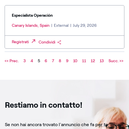
Especialista Operación
Canary Islands, Spain
|
External
|
July 29, 2026
Registrati
Condividi
<< Prec.
3
4
5
6
7
8
9
10
11
12
13
Succ. >>
Restiamo in contatto!
Se non hai ancora trovato l'annuncio che fa per te, inviaci