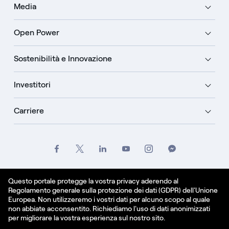
Media
Open Power
Sostenibilità e Innovazione
Investitori
Carriere
Crediti
Legale
Informativa sulla privacy
Questo portale protegge la vostra privacy aderendo al
Regolamento generale sulla protezione dei dati (GDPR) dell'Unione
Informativa sui cookie
Europea. Non utilizzeremo i vostri dati per alcuno scopo al quale
non abbiate acconsentito. Richiediamo l'uso di dati anonimizzati
Italiano
per migliorare la vostra esperienza sul nostro sito.