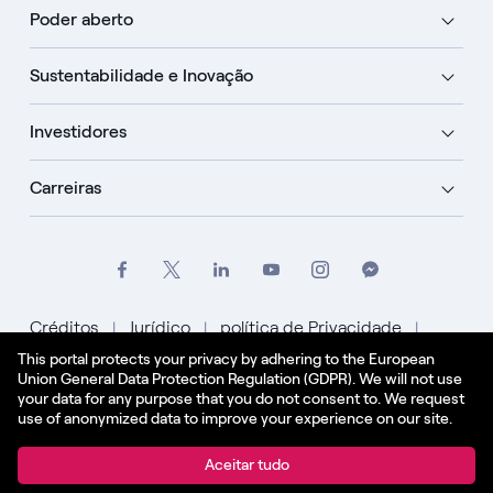
Poder aberto
Sustentabilidade e Inovação
Investidores
Carreiras
Créditos
Jurídico
política de Privacidade
This portal protects your privacy by adhering to the European
Política de Cookies
Union General Data Protection Regulation (GDPR). We will not use
your data for any purpose that you do not consent to. We request
Português
use of anonymized data to improve your experience on our site.
© Enel Spa Todos os direitos reservados Enel Spa
Aceitar tudo