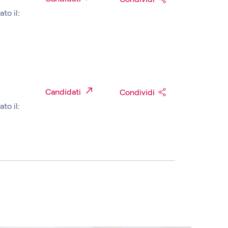
to il:
Candidati
Condividi
to il: