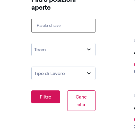
aperte ​
Cerca fra le posizioni aperte
Team
Tipo di Lavoro
Filtro
Canc
ella