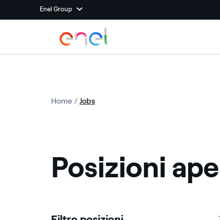
Enel Group
Home
/
Jobs
Posizioni aper
Filtro posizioni