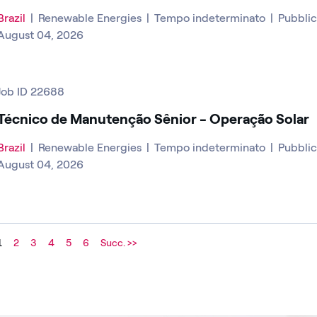
Brazil
|
Renewable Energies
|
Tempo indeterminato
|
Pubblica
August 04, 2026
Job ID 22688
Técnico de Manutenção Sênior - Operação Solar
Brazil
|
Renewable Energies
|
Tempo indeterminato
|
Pubblica
August 04, 2026
1
2
3
4
5
6
Succ. >>