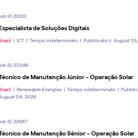
Job ID 22101
Especialista de Soluções Digitais
Brazil
|
ICT
|
Tempo indeterminato
|
Pubblicato il: August 05
Job ID 23346
Técnico de Manutenção Júnior - Operação Solar
Brazil
|
Renewable Energies
|
Tempo indeterminato
|
Pubblica
August 04, 2026
Job ID 22687
Técnico de Manutenção Sênior - Operação Solar