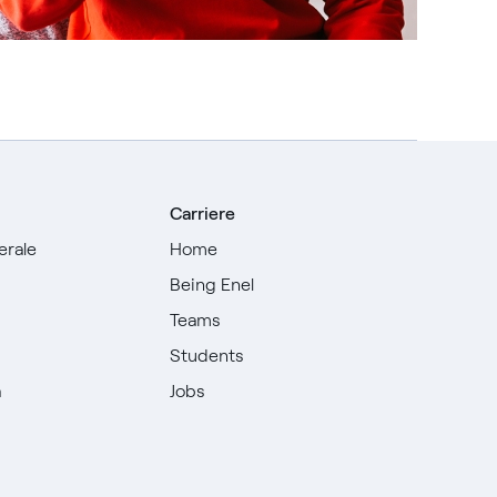
Carriere
erale
Home
Being Enel
Teams
i
Students
à
Jobs