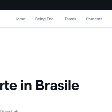
Home
Being Enel
Teams
Students
te in Brasile
79 risultati