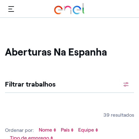
Cardápio
Aberturas Na Espanha
Procure vagas abertas
Filtrar trabalhos
39 resultados
Nome
País
Equipe
Ordenar por:
Tipo de emprego