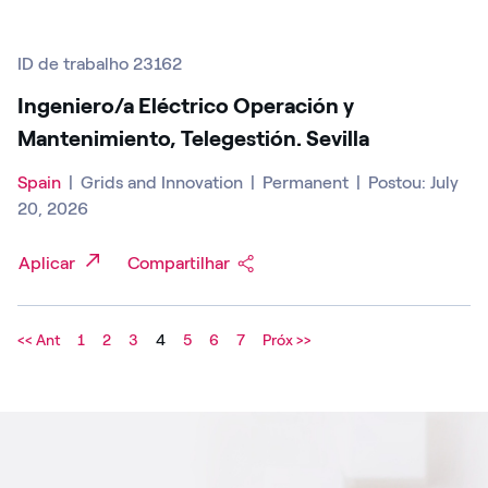
ID de trabalho 23162
Ingeniero/a Eléctrico Operación y
Mantenimiento, Telegestión. Sevilla
Spain
|
Grids and Innovation
|
Permanent
|
Postou: July
20, 2026
Aplicar
Compartilhar
<< Ant
1
2
3
4
5
6
7
Próx >>