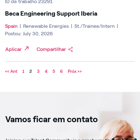
ID de trabalho 23291
Beca Engineering Support Iberia
Spain
|
Renewable Energies
|
St./Trainee/Intern
|
Postou: July 30, 2026
Aplicar
Compartilhar
<< Ant
1
2
3
4
5
6
Próx >>
Vamos ficar em contato