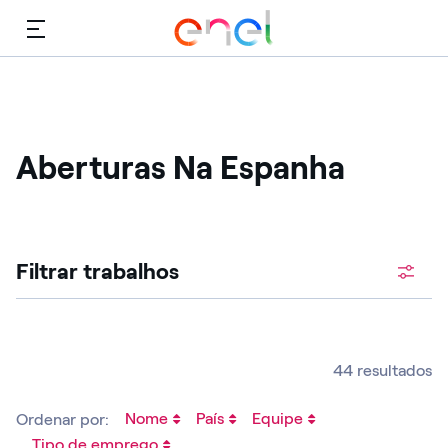
Cardápio
Aberturas Na Espanha
Procure vagas abertas
Filtrar trabalhos
44 resultados
Nome
País
Equipe
Ordenar por:
Tipo de emprego