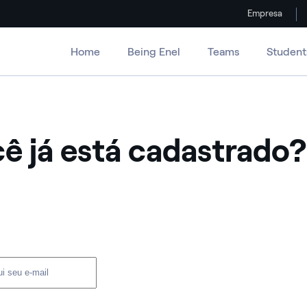
Empresa
Home
Being Enel
Teams
Student
ê já está cadastrado?
ário e senha