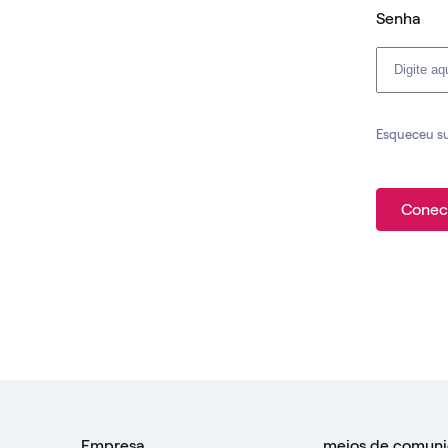
Senha
Esqueceu s
Conec
Empresa
meios de comun