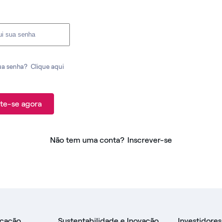
ua senha?
Clique aqui
te-se agora
Não tem uma conta?
Inscrever-se
icação
Sustentabilidade e Inovação
Investidores