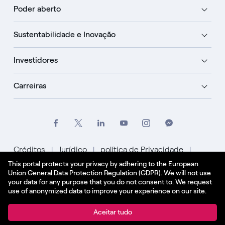
Poder aberto
Sustentabilidade e Inovação
Investidores
Carreiras
Créditos
Jurídico
política de Privacidade
This portal protects your privacy by adhering to the European
Política de Cookies
Union General Data Protection Regulation (GDPR). We will not use
your data for any purpose that you do not consent to. We request
Português
use of anonymized data to improve your experience on our site.
© Enel Spa Todos os direitos reservados Enel Spa
Aceitar tudo