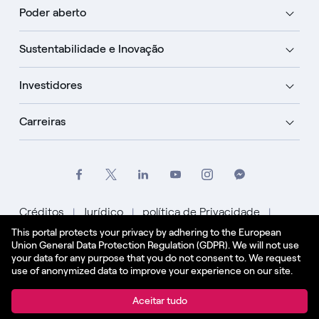
Poder aberto
Sustentabilidade e Inovação
Investidores
Carreiras
Créditos
Jurídico
política de Privacidade
This portal protects your privacy by adhering to the European
Política de Cookies
Union General Data Protection Regulation (GDPR). We will not use
your data for any purpose that you do not consent to. We request
Português
use of anonymized data to improve your experience on our site.
© Enel Spa Todos os direitos reservados Enel Spa
Aceitar tudo