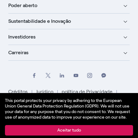
Poder aberto
Sustentabilidade e Inovação
Investidores
Carreiras
Créditos
Jurídico
política de Privacidade
This portal protects your privacy by adhering to the European
Política de Cookies
Union General Data Protection Regulation (GDPR). We will not use
your data for any purpose that you do not consent to. We request
Português
use of anonymized data to improve your experience on our site.
© Enel Spa Todos os direitos reservados Enel Spa
Aceitar tudo