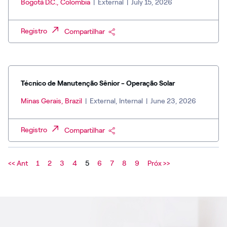
Bogotá D.C., Colombia
|
External
|
July 15, 2026
Registro
Compartilhar
Técnico de Manutenção Sênior - Operação Solar
Minas Gerais, Brazil
|
External, Internal
|
June 23, 2026
Registro
Compartilhar
<< Ant
1
2
3
4
5
6
7
8
9
Próx >>