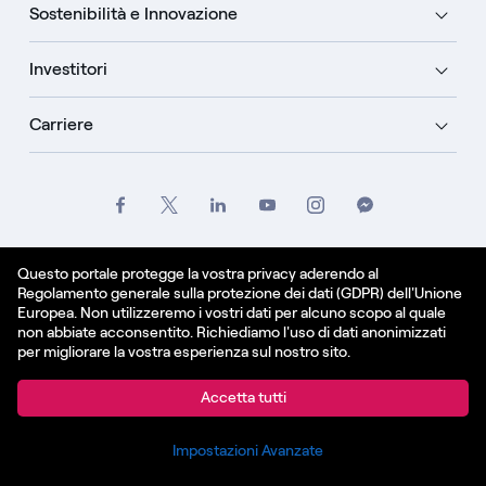
Sostenibilità e Innovazione
Investitori
Carriere
Crediti
Legale
Informativa sulla privacy
Questo portale protegge la vostra privacy aderendo al
Regolamento generale sulla protezione dei dati (GDPR) dell'Unione
Informativa sui cookie
Europea. Non utilizzeremo i vostri dati per alcuno scopo al quale
non abbiate acconsentito. Richiediamo l'uso di dati anonimizzati
Italiano
per migliorare la vostra esperienza sul nostro sito.
© Enel Spa All Rights Reserved Enel Spa VAT code
Accetta tutti
15844561009
Impostazioni Avanzate