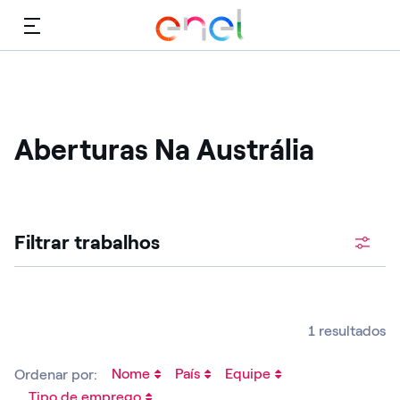
Cardápio
Aberturas Na Austrália
Procure vagas abertas
Filtrar trabalhos
1 resultados
Nome
País
Equipe
Ordenar por:
Tipo de emprego