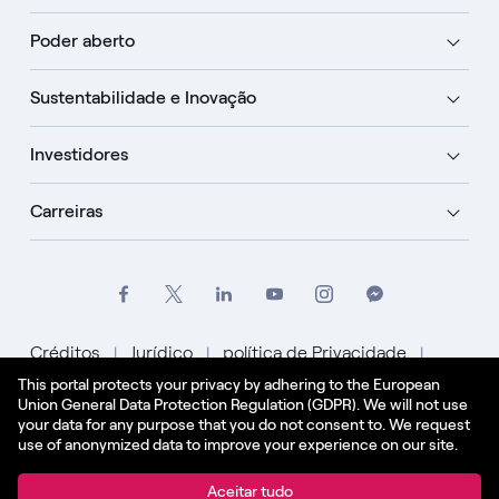
Poder aberto
Sustentabilidade e Inovação
Investidores
Carreiras
Créditos
Jurídico
política de Privacidade
This portal protects your privacy by adhering to the European
Política de Cookies
Union General Data Protection Regulation (GDPR). We will not use
your data for any purpose that you do not consent to. We request
Português
use of anonymized data to improve your experience on our site.
© Enel Spa Todos os direitos reservados Enel Spa
Aceitar tudo