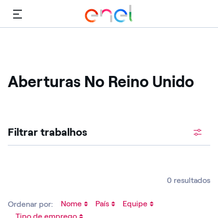
Cardápio
Aberturas No Reino Unido
Procure vagas abertas
Filtrar trabalhos
0 resultados
Nome
País
Equipe
Ordenar por:
Tipo de emprego